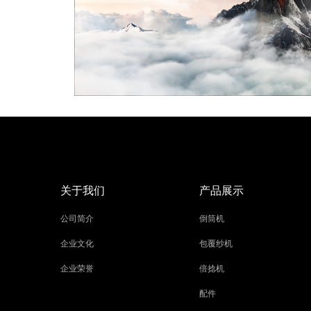
关于我们
产品展示
公司简介
倒筒机
企业文化
包覆纱机
企业荣誉
倍捻机
配件